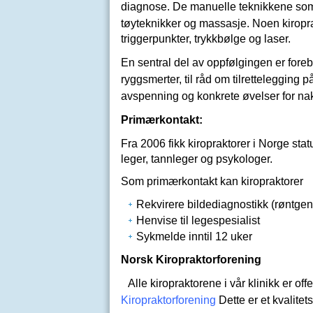
diagnose. De manuelle teknikkene som
tøyteknikker og
massasje
. Noen kiropr
triggerpunkter, trykkbølge og laser.
En sentral del av oppfølgingen er
fore
ryggsmerter
, til råd om tilrettelegging
avspenning og konkrete
øvelser
for na
Primærkontakt:
Fra 2006 fikk kiropraktorer i Norge st
leger, tannleger og psykologer.
Som primærkontakt kan kiropraktorer
Rekvirere bildediagnostikk (røntgen
Henvise til legespesialist
Sykmelde inntil 12 uker
Norsk Kiropraktorforening
Alle kiropraktorene i vår klinikk er of
Kiropraktorforening
Dette er et kvalitet