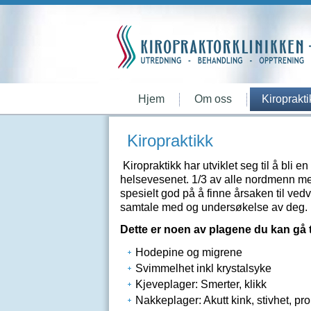
Hjem
Om oss
Kiroprakti
Kiropraktikk
Kiropraktikk har utviklet seg til å bli 
helsevesenet. 1/3 av alle nordmenn med
spesielt god på å finne årsaken til vedv
samtale med og undersøkelse av deg.
Dette er noen av plagene du kan gå ti
Hodepine og migrene
Svimmelhet inkl krystalsyke
Kjeveplager: Smerter, klikk
Nakkeplager: Akutt kink, stivhet, pr