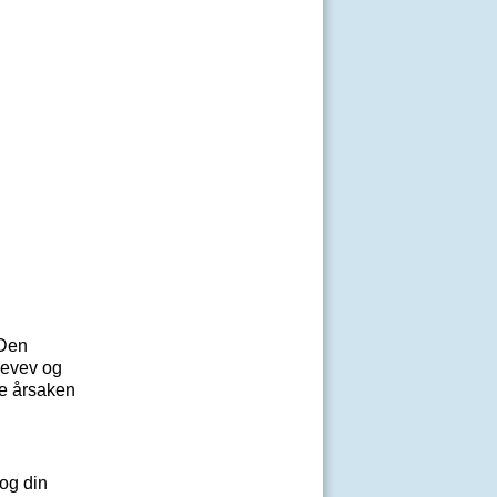
 Den
ndevev og
ne årsaken
 og din