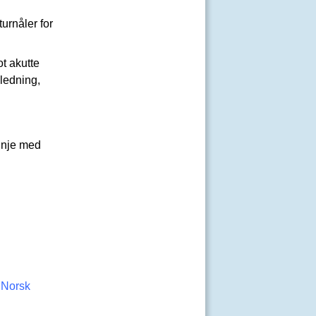
tur
nåler
for
ot akutte
iledning,
inje med
v
Norsk