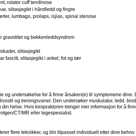
t, rotator cuff tendinose
e, slitasjegikt i håndledd og fingre
er, lumbago, prolaps, isjias, spinal stenose
 graviditet og bekkenleddsyndrom
kader, slitasjegikt
 fascitt, slitasjegikt i ankel, fot og tær
rie og undersøkelse for å finne årsaken(e) til symptomene dine.
n livsstil og treningsvaner. Den undersøker muskulatur, ledd, bi
din helse. Hvis kiropraktoren trenger mer informasjon for å fin
røntgen/CT/MR eller legespesialist.
rer flere teknikker, og blir tilpasset individuelt etter dine behov