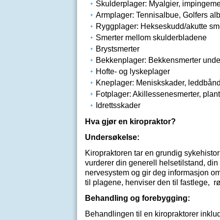
Skulderplager: Myalgier, impingemen
Armplager: Tennisalbue, Golfers albu
Ryggplager: Hekseskudd/akutte smert
Smerter mellom skulderbladene
Brystsmerter
Bekkenplager: Bekkensmerter under
Hofte- og lyskeplager
Kneplager: Meniskskader, leddbånds
Fotplager: Akillessenesmerter, plantar
Idrettsskader
Hva gjør en kiropraktor?
Undersøkelse:
Kiropraktoren tar en grundig sykehisto
vurderer din generell helsetilstand, di
nervesystem og gir deg informasjon om 
til plagene, henviser den til fastlege, 
Behandling og forebygging:
Behandlingen til en kiropraktorer inklude