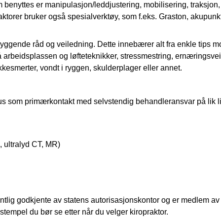
 benyttes er
manipulasjon/leddjustering
, mobilisering,
traksjon
,
aktorer bruker også spesialverktøy, som f.eks.
Graston
, akupunk
byggende råd og veiledning
. Dette innebærer alt fra enkle
tips m
 på arbeidsplassen og løfteteknikker, stressmestring, ernæringsve
kkesmerter, vondt i ryggen, skulderplager eller annet.
atus som
primærkontakt
med selvstendig behandleransvar på lik l
, ultralyd CT, MR)
fentlig godkjente av statens autorisasjonskontor og er medlem a
sstempel du bør se etter når du velger kiropraktor.